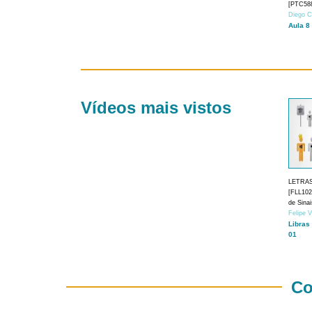
[PTC588
Diego C
Aula 8
Vídeos mais vistos
LETRA
[FLL1024
de Sina
Felipe 
Libras
01
Co