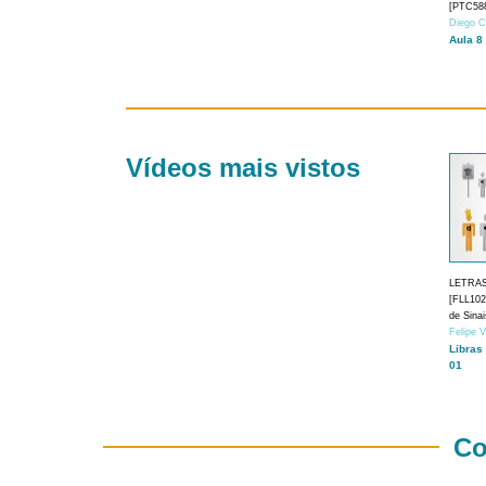
[PTC588
Diego C
Aula 8
Vídeos mais vistos
LETRA
[FLL1024
de Sina
Felipe 
Libras
01
Co