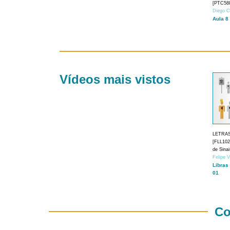
[PTC588
Diego C
Aula 8
Vídeos mais vistos
LETRA
[FLL1024
de Sina
Felipe 
Libras
01
Co