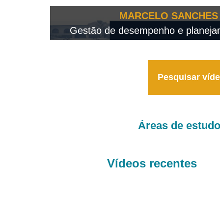
OTEO...
MARCELO SANCHES 
 - 2026
Gestão de desempenho e planejame
Pesquisar víd
Áreas de estud
Vídeos recentes