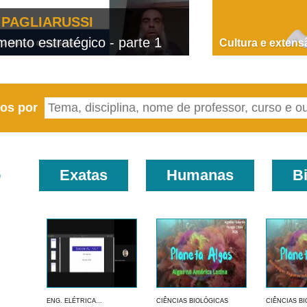
PAGLIARUSSI
PEF3310 - Barr
nto estratégico - parte 1
Cultura e extens
eos por
o
Exatas
Humanas
B
ENG. ELÉTRICA...
CIÊNCIAS BIOLÓGICAS
CIÊNCIAS B