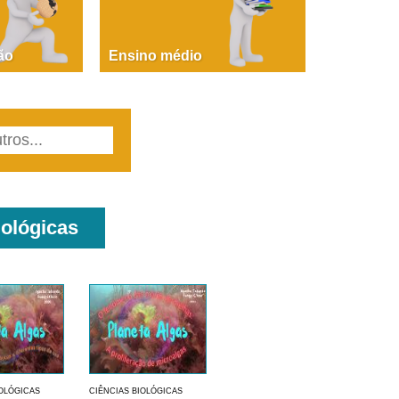
MARCOS MASSAO FUTAI
agens de terra e enrocamento - Fundamentos -
Parte 1
ão
Ensino médio
iológicas
IOLÓGICAS
CIÊNCIAS BIOLÓGICAS