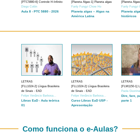
[PTC5880-6] Controle H-Infinito
[Planeta Algas-1] Planeta algas
[Planeta Algas
Diego Colón
Fanly Fungyi Chow Ho
Fanly Fungyi
Aula 8 - PTC 5880 - 2026
Planeta algas – Algas na
Planeta alg
América Latina
históricos
LETRAS
LETRAS
LETRAS
[FLL1024-2] Língua Brasileira
[FLL1024-2] Língua Brasileira
[FLM1150-1] Lí
de Sinais - EAD
de Sinais - EAD
Paola Giustin
Felipe Venâncio Barbosa...
Felipe Venâncio Barbosa...
Dire, fare, p
Libras EaD - Aula teórica
Curso Libras EaD USP -
parte 1
01
Apresentação
Como funciona o e-Aulas?