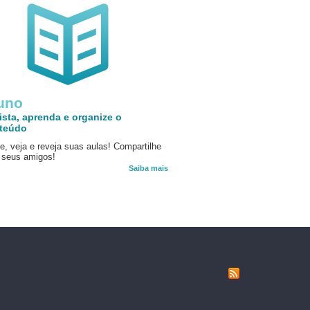
uno
ista, aprenda e organize o
teúdo
e, veja e reveja suas aulas! Compartilhe
seus amigos!
Saiba mais