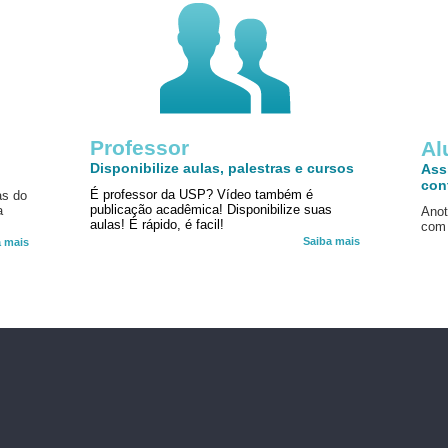
Professor
!
Al
Disponibilize aulas, palestras e cursos
Ass
con
É professor da USP? Vídeo também é
as do
publicação acadêmica! Disponibilize suas
a
Anot
aulas! É rápido, é facil!
com 
Saiba mais
a mais