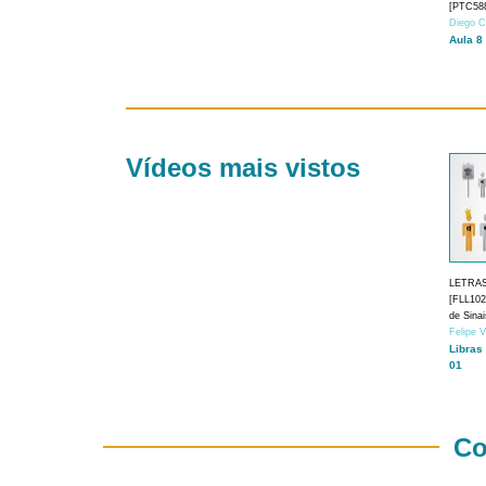
[PTC588
Diego C
Aula 8
Vídeos mais vistos
LETRA
[FLL1024
de Sina
Felipe 
Libras
01
Co