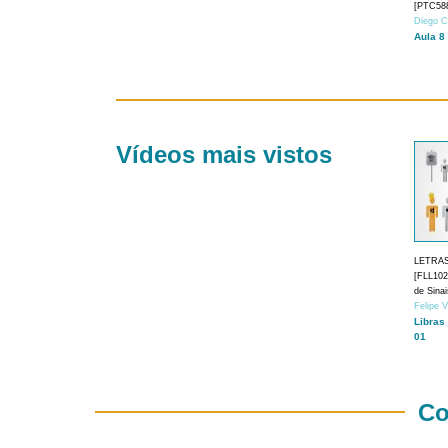
[PTC588
Diego C
Aula 8
Vídeos mais vistos
LETRA
[FLL1024
de Sina
Felipe 
Libras
01
Co