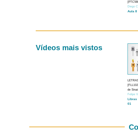
[PTC588
Diego C
Aula 8
Vídeos mais vistos
LETRA
[FLL1024
de Sina
Felipe 
Libras
01
Co