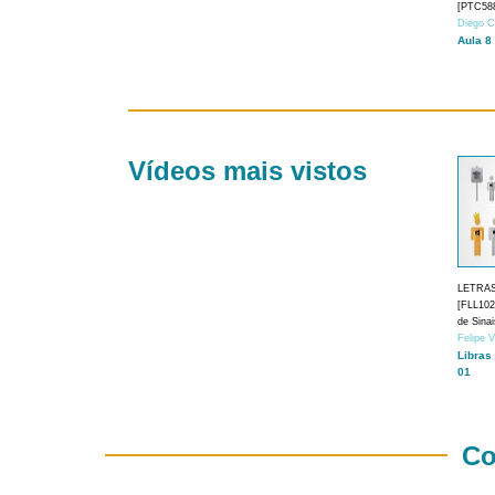
[PTC588
Diego C
Aula 8
Vídeos mais vistos
LETRA
[FLL1024
de Sina
Felipe 
Libras
01
Co