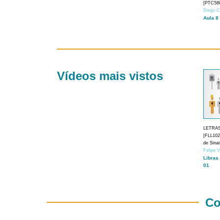
[PTC588
Diego C
Aula 8
Vídeos mais vistos
LETRA
[FLL1024
de Sina
Felipe 
Libras
01
Co