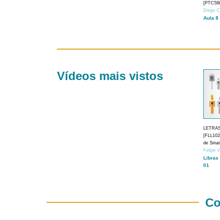
[PTC588
Diego C
Aula 8
Vídeos mais vistos
LETRA
[FLL1024
de Sina
Felipe 
Libras
01
Co