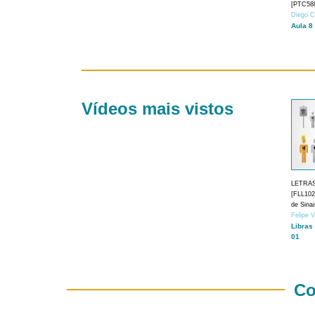
[PTC588
Diego C
Aula 8
Vídeos mais vistos
LETRA
[FLL1024
de Sina
Felipe 
Libras
01
Co