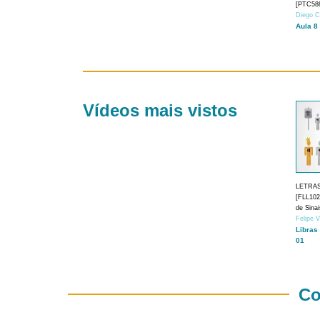
[PTC588
Diego C
Aula 8
Vídeos mais vistos
LETRA
[FLL1024
de Sina
Felipe 
Libras
01
Co