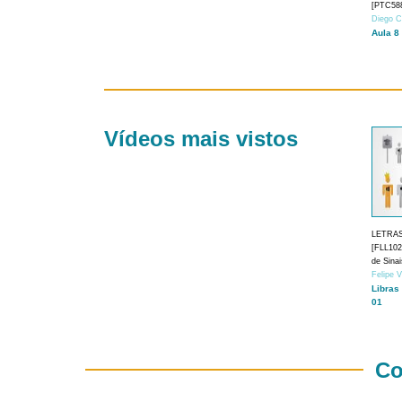
[PTC588
Diego C
Aula 8
Vídeos mais vistos
LETRA
[FLL1024
de Sina
Felipe 
Libras
01
Co