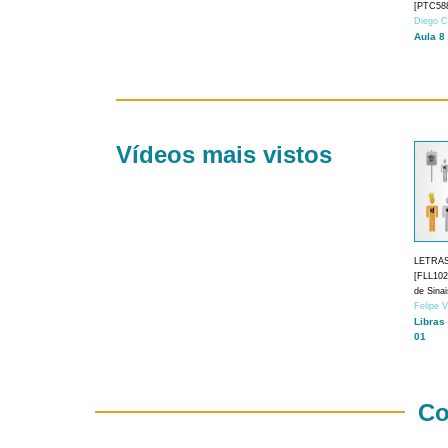
[PTC588
Diego C
Aula 8
Vídeos mais vistos
LETRA
[FLL1024
de Sina
Felipe 
Libras
01
Co