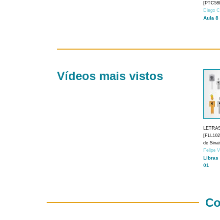
[PTC588
Diego C
Aula 8
Vídeos mais vistos
LETRA
[FLL1024
de Sina
Felipe 
Libras
01
Co