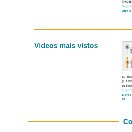
[PTC588
Diego C
Aula 8
Vídeos mais vistos
LETRA
[FLL1024
de Sina
Felipe 
Libras
01
Co