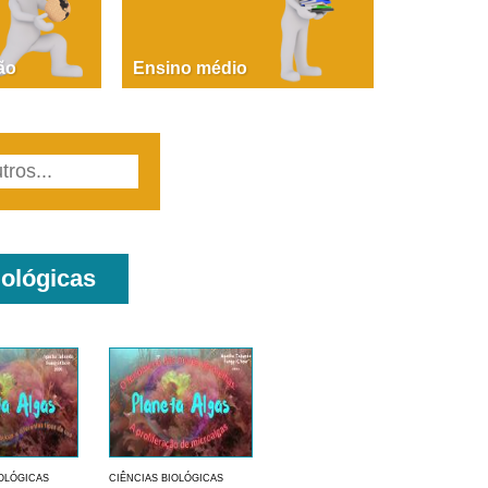
PAOLA GIUSTINA BACCIN
ire, fare, partire! Aula 1 – parte 1
ão
Ensino médio
iológicas
IOLÓGICAS
CIÊNCIAS BIOLÓGICAS