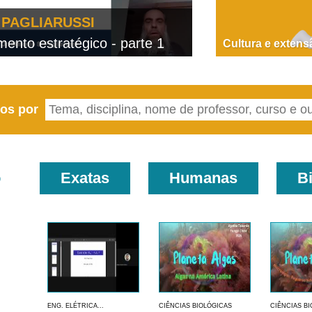
PAGLIARUSSI
nto estratégico - parte 1
D
Cultura e extens
eos por
o
Exatas
Humanas
B
ENG. ELÉTRICA...
CIÊNCIAS BIOLÓGICAS
CIÊNCIAS B