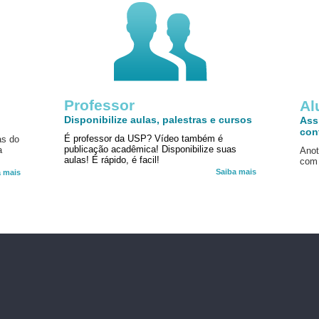
Professor
!
Al
Disponibilize aulas, palestras e cursos
Ass
con
É professor da USP? Vídeo também é
as do
publicação acadêmica! Disponibilize suas
a
Anot
aulas! É rápido, é facil!
com 
Saiba mais
a mais