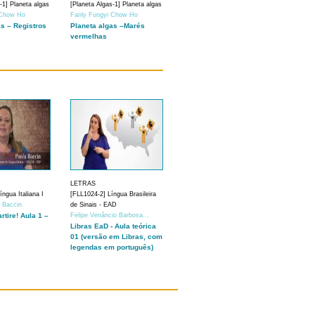
-1] Planeta algas
[Planeta Algas-1] Planeta algas
 Chow Ho
Fanly Fungyi Chow Ho
as – Registros
Planeta algas –Marés
vermelhas
LETRAS
ngua Italiana I
[FLL1024-2] Língua Brasileira
a Baccin
de Sinais - EAD
artire! Aula 1 –
Felipe Venâncio Barbosa...
Libras EaD - Aula teórica
01 (versão em Libras, com
legendas em português)