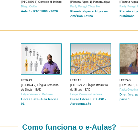
[PTC5880-6] Controle H-Infinito
[Planeta Algas-1] Planeta algas
[Planeta Algas
Diego Colón
Fanly Fungyi Chow Ho
Fanly Fungyi
Aula 8 - PTC 5880 - 2026
Planeta algas – Algas na
Planeta alg
América Latina
históricos
LETRAS
LETRAS
LETRAS
[FLL1024-2] Língua Brasileira
[FLL1024-2] Língua Brasileira
[FLM1150-1] Lí
de Sinais - EAD
de Sinais - EAD
Paola Giustin
Felipe Venâncio Barbosa...
Felipe Venâncio Barbosa...
Dire, fare, p
Libras EaD - Aula teórica
Curso Libras EaD USP -
parte 1
01
Apresentação
Como funciona o e-Aulas?