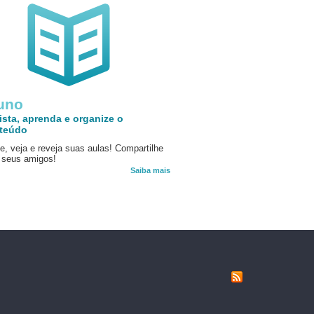
uno
ista, aprenda e organize o
teúdo
e, veja e reveja suas aulas! Compartilhe
seus amigos!
Saiba mais