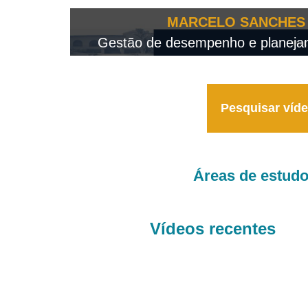
OTEO...
MARCELO SANCHES 
 - 2026
Gestão de desempenho e planejame
Pesquisar víd
Áreas de estud
Vídeos recentes