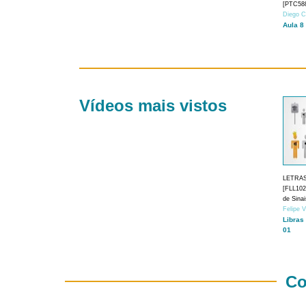
[PTC588
Diego C
Aula 8
Vídeos mais vistos
LETRA
[FLL1024
de Sina
Felipe 
Libras
01
Co