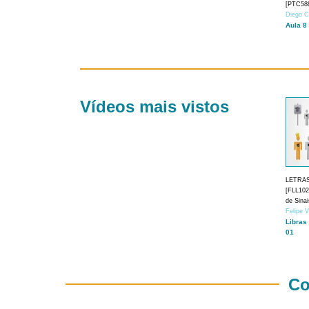
[PTC588
Diego C
Aula 8
Vídeos mais vistos
LETRA
[FLL1024
de Sina
Felipe 
Libras
01
Co