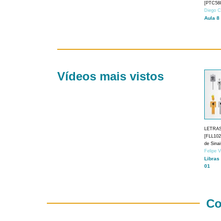
[PTC588
Diego C
Aula 8
Vídeos mais vistos
LETRA
[FLL1024
de Sina
Felipe 
Libras
01
Co