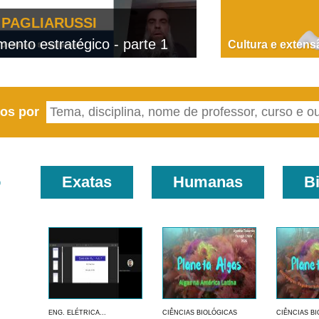
PAGLIARUSSI
nto estratégico - parte 1
D
Cultura e extens
eos por
o
Exatas
Humanas
B
ENG. ELÉTRICA...
CIÊNCIAS BIOLÓGICAS
CIÊNCIAS B