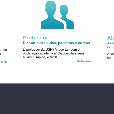
Professor
!
Al
Disponibilize aulas, palestras e cursos
Ass
con
É professor da USP? Vídeo também é
as do
publicação acadêmica! Disponibilize suas
a
Anot
aulas! É rápido, é facil!
com 
Saiba mais
a mais