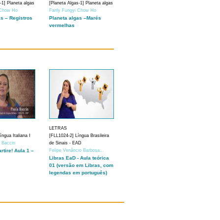
-1] Planeta algas
[Planeta Algas-1] Planeta algas
 Chow Ho
Fanly Fungyi Chow Ho
as – Registros
Planeta algas –Marés
vermelhas
LETRAS
ngua Italiana I
[FLL1024-2] Língua Brasileira
a Baccin
de Sinais - EAD
artire! Aula 1 –
Felipe Venâncio Barbosa...
Libras EaD - Aula teórica
01 (versão em Libras, com
legendas em português)