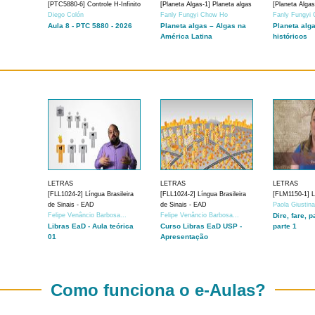
[PTC5880-6] Controle H-Infinito
[Planeta Algas-1] Planeta algas
[Planeta Algas
Diego Colón
Fanly Fungyi Chow Ho
Fanly Fungyi
Aula 8 - PTC 5880 - 2026
Planeta algas – Algas na
Planeta alg
América Latina
históricos
LETRAS
LETRAS
LETRAS
[FLL1024-2] Língua Brasileira
[FLL1024-2] Língua Brasileira
[FLM1150-1] Lí
de Sinais - EAD
de Sinais - EAD
Paola Giustin
Felipe Venâncio Barbosa...
Felipe Venâncio Barbosa...
Dire, fare, p
Libras EaD - Aula teórica
Curso Libras EaD USP -
parte 1
01
Apresentação
Como funciona o e-Aulas?