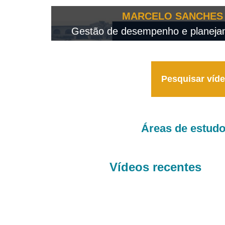
OTEO...
MARCELO SANCHES 
 - 2026
Gestão de desempenho e planejame
Pesquisar víd
Áreas de estud
Vídeos recentes