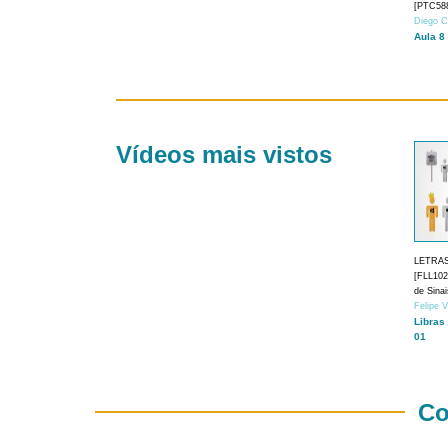
[PTC588
Diego C
Aula 8
Vídeos mais vistos
LETRA
[FLL1024
de Sina
Felipe 
Libras
01
Co