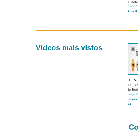
[PTC588
Diego C
Aula 8
Vídeos mais vistos
LETRA
[FLL1024
de Sina
Felipe 
Libras
01
Co