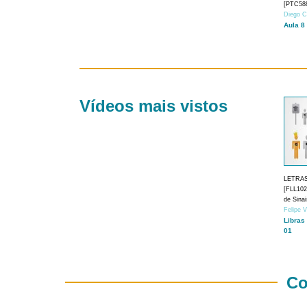
[PTC588
Diego C
Aula 8
Vídeos mais vistos
LETRA
[FLL1024
de Sina
Felipe 
Libras
01
Co