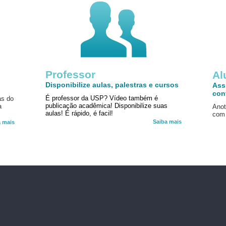
Professor
!
Al
Disponibilize aulas, palestras e cursos
Ass
con
É professor da USP? Vídeo também é
as do
publicação acadêmica! Disponibilize suas
a
Anot
aulas! É rápido, é facil!
com 
Saiba mais
a mais