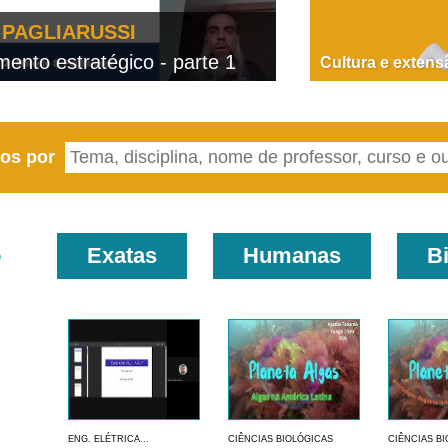
PAGLIARUSSI
nto estratégico - parte 1
D
Cultura e extens
eos por
o
Exatas
Humanas
B
ENG. ELÉTRICA...
CIÊNCIAS BIOLÓGICAS
CIÊNCIAS B