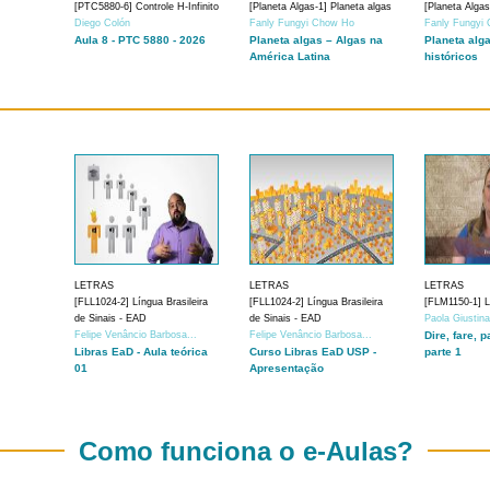
[PTC5880-6] Controle H-Infinito
[Planeta Algas-1] Planeta algas
[Planeta Algas
Diego Colón
Fanly Fungyi Chow Ho
Fanly Fungyi
Aula 8 - PTC 5880 - 2026
Planeta algas – Algas na
Planeta alg
América Latina
históricos
LETRAS
LETRAS
LETRAS
[FLL1024-2] Língua Brasileira
[FLL1024-2] Língua Brasileira
[FLM1150-1] Lí
de Sinais - EAD
de Sinais - EAD
Paola Giustin
Felipe Venâncio Barbosa...
Felipe Venâncio Barbosa...
Dire, fare, p
Libras EaD - Aula teórica
Curso Libras EaD USP -
parte 1
01
Apresentação
Como funciona o e-Aulas?