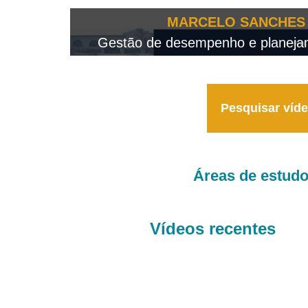
OTEO...
MARCELO SANCHES 
 - 2026
Gestão de desempenho e planejame
Pesquisar víd
Áreas de estud
Vídeos recentes