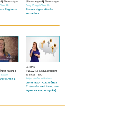
-1] Planeta algas
[Planeta Algas-1] Planeta algas
 Chow Ho
Fanly Fungyi Chow Ho
as – Registros
Planeta algas –Marés
vermelhas
LETRAS
ngua Italiana I
[FLL1024-2] Língua Brasileira
a Baccin
de Sinais - EAD
artire! Aula 1 –
Felipe Venâncio Barbosa...
Libras EaD - Aula teórica
01 (versão em Libras, com
legendas em português)