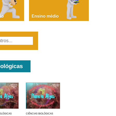
PAOLA GIUSTINA BACCIN
ire, fare, partire! Aula 1 – parte 1
ão
Ensino médio
iológicas
IOLÓGICAS
CIÊNCIAS BIOLÓGICAS