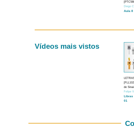
[PTC588
Diego C
Aula 8
Vídeos mais vistos
LETRA
[FLL1024
de Sina
Felipe 
Libras
01
Co