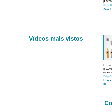
[PTC588
Diego C
Aula 8
Vídeos mais vistos
LETRA
[FLL1024
de Sina
Felipe 
Libras
01
Co