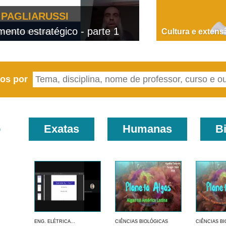
PAGLIARUSSI
nto estratégico - parte 1
D
Cultura e extens
eos por
o
Exatas
Humanas
B
ENG. ELÉTRICA...
CIÊNCIAS BIOLÓGICAS
CIÊNCIAS B