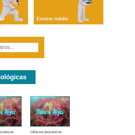
PAOLA GIUSTINA BACCIN
ire, fare, partire! Aula 1 – parte 1
ão
Ensino médio
iológicas
IOLÓGICAS
CIÊNCIAS BIOLÓGICAS