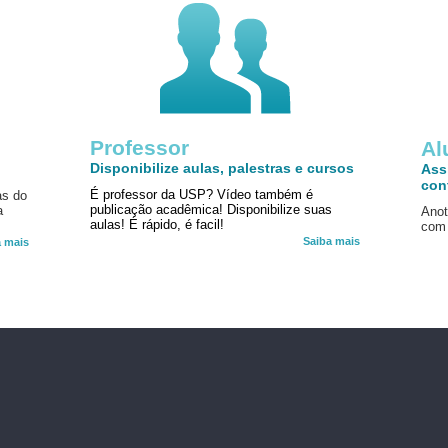
Professor
!
Al
Disponibilize aulas, palestras e cursos
Ass
con
É professor da USP? Vídeo também é
as do
publicação acadêmica! Disponibilize suas
a
Anot
aulas! É rápido, é facil!
com 
Saiba mais
a mais