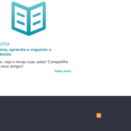
uno
ista, aprenda e organize o
teúdo
e, veja e reveja suas aulas! Compartilhe
seus amigos!
Saiba mais