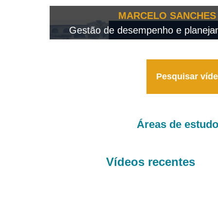
OTEO...
MARCELO SANCHES 
 - 2026
Gestão de desempenho e planejame
Pesquisar víd
Áreas de estud
Vídeos recentes