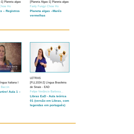
-1] Planeta algas
[Planeta Algas-1] Planeta algas
 Chow Ho
Fanly Fungyi Chow Ho
as – Registros
Planeta algas –Marés
vermelhas
LETRAS
ngua Italiana I
[FLL1024-2] Língua Brasileira
a Baccin
de Sinais - EAD
artire! Aula 1 –
Felipe Venâncio Barbosa...
Libras EaD - Aula teórica
01 (versão em Libras, com
legendas em português)