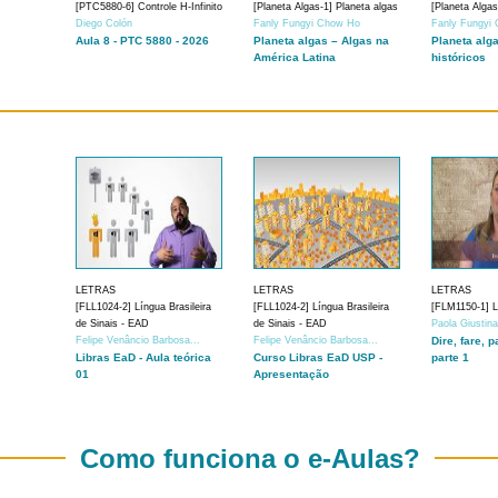
[PTC5880-6] Controle H-Infinito
[Planeta Algas-1] Planeta algas
[Planeta Algas
Diego Colón
Fanly Fungyi Chow Ho
Fanly Fungyi
Aula 8 - PTC 5880 - 2026
Planeta algas – Algas na
Planeta alg
América Latina
históricos
LETRAS
LETRAS
LETRAS
[FLL1024-2] Língua Brasileira
[FLL1024-2] Língua Brasileira
[FLM1150-1] Lí
de Sinais - EAD
de Sinais - EAD
Paola Giustin
Felipe Venâncio Barbosa...
Felipe Venâncio Barbosa...
Dire, fare, p
Libras EaD - Aula teórica
Curso Libras EaD USP -
parte 1
01
Apresentação
Como funciona o e-Aulas?