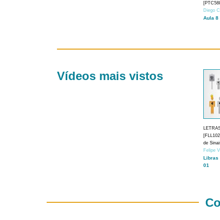
[PTC588
Diego C
Aula 8
Vídeos mais vistos
LETRA
[FLL1024
de Sina
Felipe 
Libras
01
Co