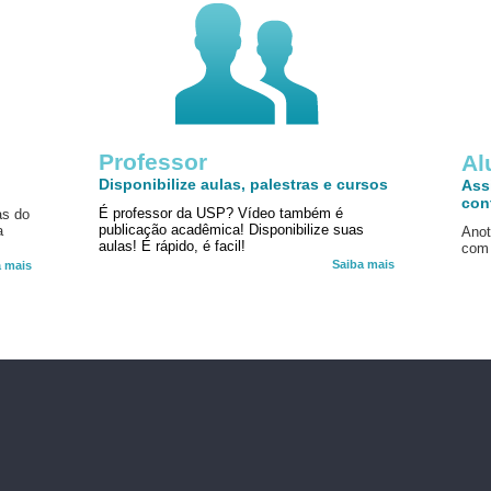
Professor
!
Al
Disponibilize aulas, palestras e cursos
Ass
con
É professor da USP? Vídeo também é
as do
publicação acadêmica! Disponibilize suas
a
Anot
aulas! É rápido, é facil!
com 
Saiba mais
a mais