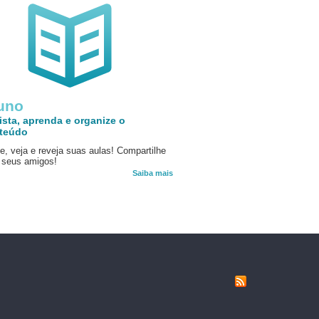
uno
ista, aprenda e organize o
teúdo
e, veja e reveja suas aulas! Compartilhe
seus amigos!
Saiba mais