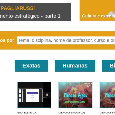
PAGLIARUSSI
nto estratégico - parte 1
D
Cultura e extens
eos por
o
Exatas
Humanas
B
ENG. ELÉTRICA...
CIÊNCIAS BIOLÓGICAS
CIÊNCIAS B