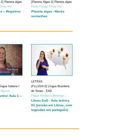
-1] Planeta algas
[Planeta Algas-1] Planeta algas
 Chow Ho
Fanly Fungyi Chow Ho
as – Registros
Planeta algas –Marés
vermelhas
LETRAS
ngua Italiana I
[FLL1024-2] Língua Brasileira
a Baccin
de Sinais - EAD
artire! Aula 1 –
Felipe Venâncio Barbosa...
Libras EaD - Aula teórica
01 (versão em Libras, com
legendas em português)