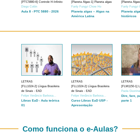
[PTC5880-6] Controle H-Infinito
[Planeta Algas-1] Planeta algas
[Planeta Algas
Diego Colón
Fanly Fungyi Chow Ho
Fanly Fungyi
Aula 8 - PTC 5880 - 2026
Planeta algas – Algas na
Planeta alg
América Latina
históricos
LETRAS
LETRAS
LETRAS
[FLL1024-2] Língua Brasileira
[FLL1024-2] Língua Brasileira
[FLM1150-1] Lí
de Sinais - EAD
de Sinais - EAD
Paola Giustin
Felipe Venâncio Barbosa...
Felipe Venâncio Barbosa...
Dire, fare, p
Libras EaD - Aula teórica
Curso Libras EaD USP -
parte 1
01
Apresentação
Como funciona o e-Aulas?