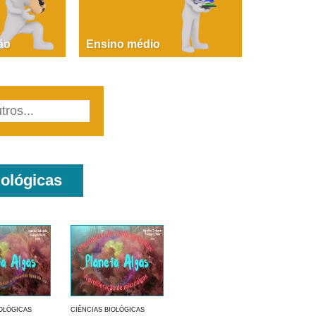
PAOLA GIUSTINA BACCIN
ire, fare, partire! Aula 1 – parte 1
ão
Ensino médio
iológicas
IOLÓGICAS
CIÊNCIAS BIOLÓGICAS