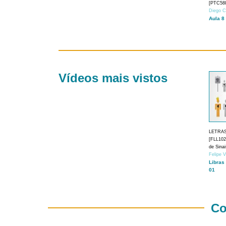
[PTC588
Diego C
Aula 8
Vídeos mais vistos
LETRA
[FLL1024
de Sina
Felipe 
Libras
01
Co