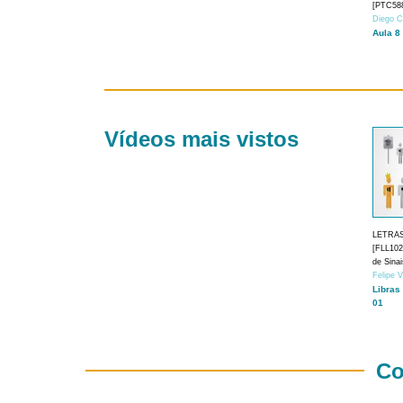
[PTC588
Diego C
Aula 8
Vídeos mais vistos
LETRA
[FLL1024
de Sina
Felipe 
Libras
01
Co