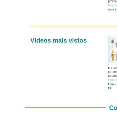
[PTC588
Diego C
Aula 8
Vídeos mais vistos
LETRA
[FLL1024
de Sina
Felipe 
Libras
01
Co