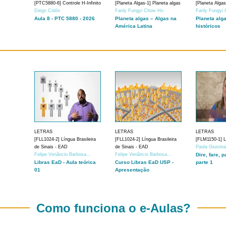
[PTC5880-6] Controle H-Infinito
[Planeta Algas-1] Planeta algas
[Planeta Algas
Diego Colón
Fanly Fungyi Chow Ho
Fanly Fungyi
Aula 8 - PTC 5880 - 2026
Planeta algas – Algas na
Planeta alg
América Latina
históricos
LETRAS
LETRAS
LETRAS
[FLL1024-2] Língua Brasileira
[FLL1024-2] Língua Brasileira
[FLM1150-1] Lí
de Sinais - EAD
de Sinais - EAD
Paola Giustin
Felipe Venâncio Barbosa...
Felipe Venâncio Barbosa...
Dire, fare, p
Libras EaD - Aula teórica
Curso Libras EaD USP -
parte 1
01
Apresentação
Como funciona o e-Aulas?