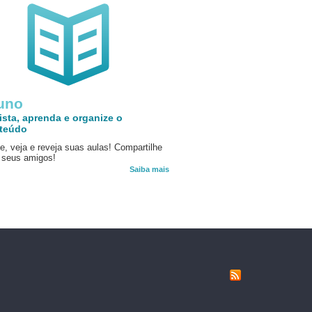
uno
ista, aprenda e organize o
teúdo
e, veja e reveja suas aulas! Compartilhe
seus amigos!
Saiba mais