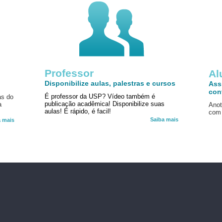
Professor
!
Al
Disponibilize aulas, palestras e cursos
Ass
con
É professor da USP? Vídeo também é
as do
publicação acadêmica! Disponibilize suas
a
Anot
aulas! É rápido, é facil!
com 
Saiba mais
a mais