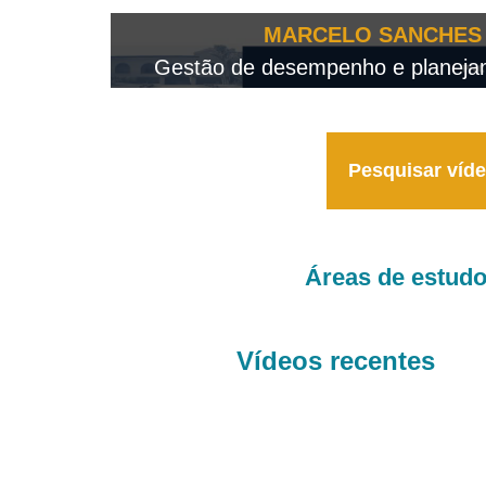
OTEO...
MARCELO SANCHES 
 - 2026
Gestão de desempenho e planejame
Pesquisar víd
Áreas de estud
Vídeos recentes