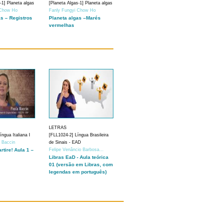
-1] Planeta algas
[Planeta Algas-1] Planeta algas
 Chow Ho
Fanly Fungyi Chow Ho
as – Registros
Planeta algas –Marés
vermelhas
LETRAS
ngua Italiana I
[FLL1024-2] Língua Brasileira
a Baccin
de Sinais - EAD
artire! Aula 1 –
Felipe Venâncio Barbosa...
Libras EaD - Aula teórica
01 (versão em Libras, com
legendas em português)