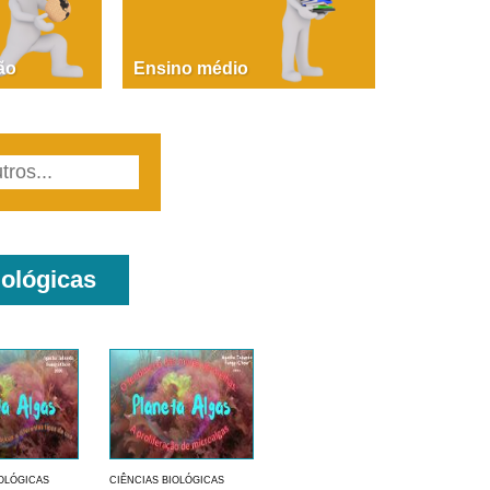
PAOLA GIUSTINA BACCIN
ire, fare, partire! Aula 1 – parte 1
ão
Ensino médio
iológicas
IOLÓGICAS
CIÊNCIAS BIOLÓGICAS