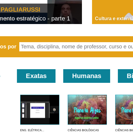
PAGLIARUSSI
nto estratégico - parte 1
D
Cultura e extens
eos por
o
Exatas
Humanas
B
ENG. ELÉTRICA...
CIÊNCIAS BIOLÓGICAS
CIÊNCIAS B