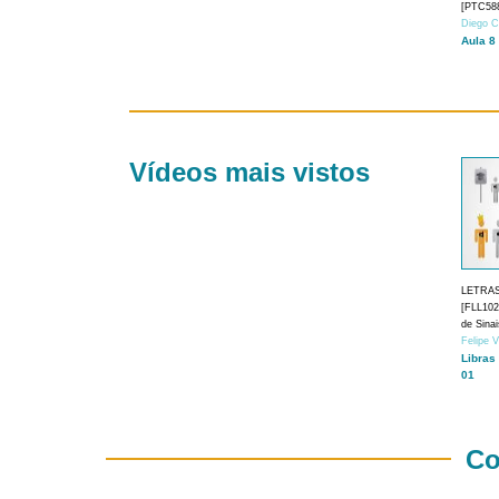
[PTC588
Diego C
Aula 8
Vídeos mais vistos
LETRA
[FLL1024
de Sina
Felipe 
Libras
01
Co