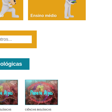
PAOLA GIUSTINA BACCIN
ire, fare, partire! Aula 1 – parte 1
ão
Ensino médio
iológicas
IOLÓGICAS
CIÊNCIAS BIOLÓGICAS