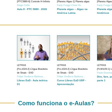
[PTC5880-6] Controle H-Infinito
[Planeta Algas-1] Planeta algas
[Planeta Algas
Diego Colón
Fanly Fungyi Chow Ho
Fanly Fungyi
Aula 8 - PTC 5880 - 2026
Planeta algas – Algas na
Planeta alg
América Latina
históricos
LETRAS
LETRAS
LETRAS
[FLL1024-2] Língua Brasileira
[FLL1024-2] Língua Brasileira
[FLM1150-1] Lí
de Sinais - EAD
de Sinais - EAD
Paola Giustin
Felipe Venâncio Barbosa...
Felipe Venâncio Barbosa...
Dire, fare, p
Libras EaD - Aula teórica
Curso Libras EaD USP -
parte 1
01
Apresentação
Como funciona o e-Aulas?