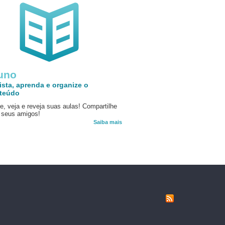
uno
ista, aprenda e organize o
teúdo
e, veja e reveja suas aulas! Compartilhe
seus amigos!
Saiba mais