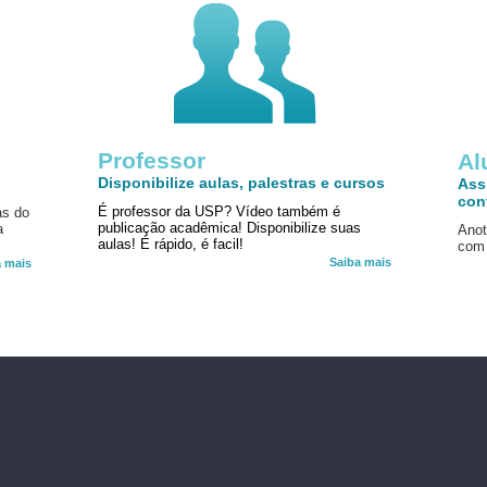
Professor
!
Al
Disponibilize aulas, palestras e cursos
Ass
con
É professor da USP? Vídeo também é
as do
publicação acadêmica! Disponibilize suas
a
Anot
aulas! É rápido, é facil!
com 
Saiba mais
a mais