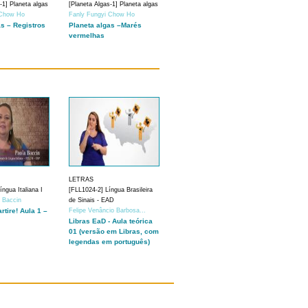
-1] Planeta algas
[Planeta Algas-1] Planeta algas
 Chow Ho
Fanly Fungyi Chow Ho
as – Registros
Planeta algas –Marés
vermelhas
LETRAS
ngua Italiana I
[FLL1024-2] Língua Brasileira
a Baccin
de Sinais - EAD
artire! Aula 1 –
Felipe Venâncio Barbosa...
Libras EaD - Aula teórica
01 (versão em Libras, com
legendas em português)