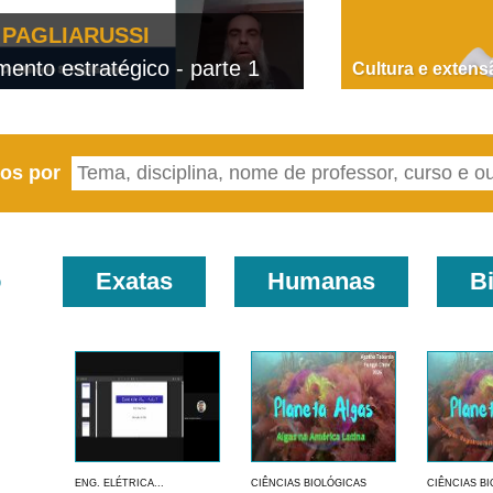
PAGLIARUSSI
nto estratégico - parte 1
D
Cultura e extens
eos por
o
Exatas
Humanas
B
ENG. ELÉTRICA...
CIÊNCIAS BIOLÓGICAS
CIÊNCIAS B