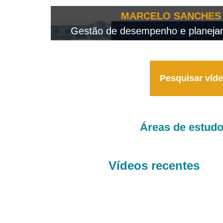
OTEO...
MARCELO SANCHES 
 - 2026
Gestão de desempenho e planejame
Pesquisar víd
Áreas de estud
Vídeos recentes