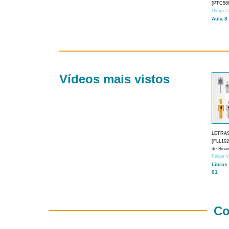
[PTC588
Diego C
Aula 8
Vídeos mais vistos
LETRA
[FLL1024
de Sina
Felipe 
Libras
01
Co