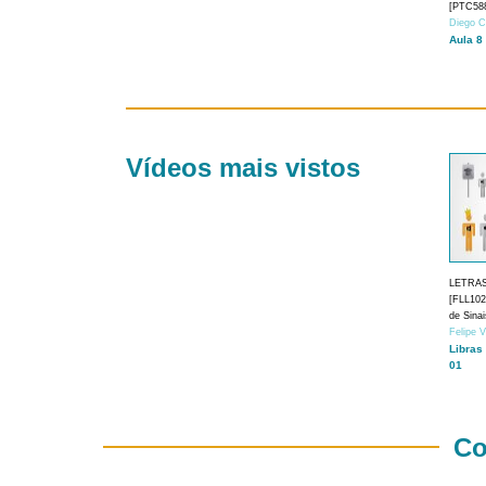
[PTC588
Diego C
Aula 8
Vídeos mais vistos
LETRA
[FLL1024
de Sina
Felipe 
Libras
01
Co