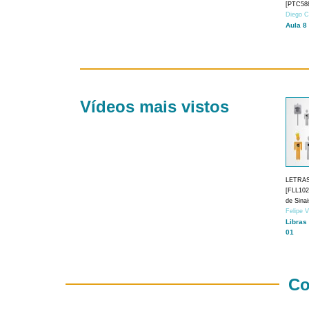
[PTC588
Diego C
Aula 8
Vídeos mais vistos
LETRA
[FLL1024
de Sina
Felipe 
Libras
01
Co