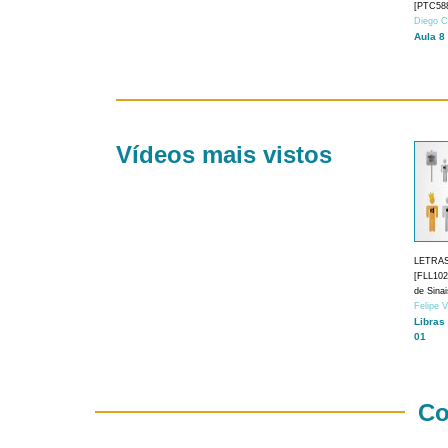
[PTC588
Diego C
Aula 8
Vídeos mais vistos
LETRA
[FLL1024
de Sina
Felipe 
Libras
01
Co