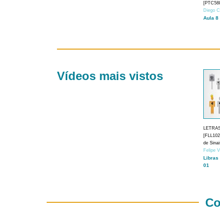
[PTC588
Diego C
Aula 8
Vídeos mais vistos
LETRA
[FLL1024
de Sina
Felipe 
Libras
01
Co