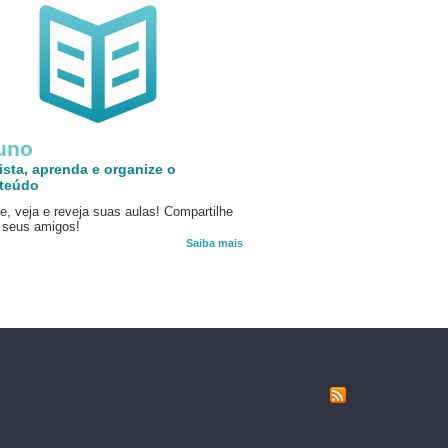
uno
ista, aprenda e organize o
teúdo
e, veja e reveja suas aulas! Compartilhe
seus amigos!
Saiba mais