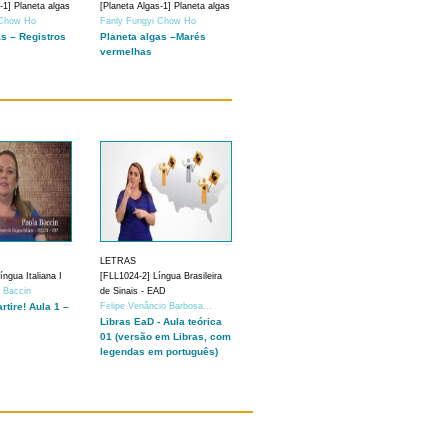
-1] Planeta algas
[Planeta Algas-1] Planeta algas
 Chow Ho
Fanly Fungyi Chow Ho
as – Registros
Planeta algas –Marés
vermelhas
LETRAS
ngua Italiana I
[FLL1024-2] Língua Brasileira
a Baccin
de Sinais - EAD
artire! Aula 1 –
Felipe Venâncio Barbosa...
Libras EaD - Aula teórica
01 (versão em Libras, com
legendas em português)