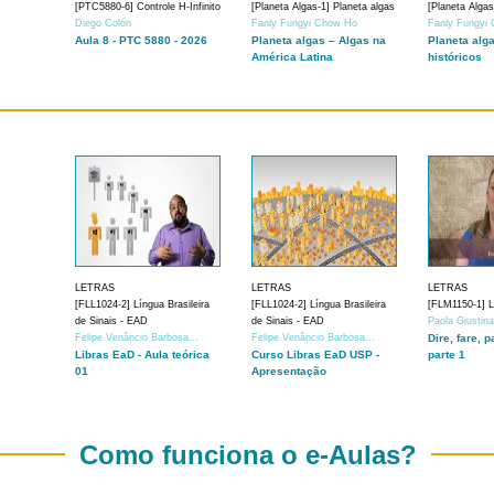
[PTC5880-6] Controle H-Infinito
[Planeta Algas-1] Planeta algas
[Planeta Algas
Diego Colón
Fanly Fungyi Chow Ho
Fanly Fungyi
Aula 8 - PTC 5880 - 2026
Planeta algas – Algas na
Planeta alg
América Latina
históricos
LETRAS
LETRAS
LETRAS
[FLL1024-2] Língua Brasileira
[FLL1024-2] Língua Brasileira
[FLM1150-1] Lí
de Sinais - EAD
de Sinais - EAD
Paola Giustin
Felipe Venâncio Barbosa...
Felipe Venâncio Barbosa...
Dire, fare, p
Libras EaD - Aula teórica
Curso Libras EaD USP -
parte 1
01
Apresentação
Como funciona o e-Aulas?