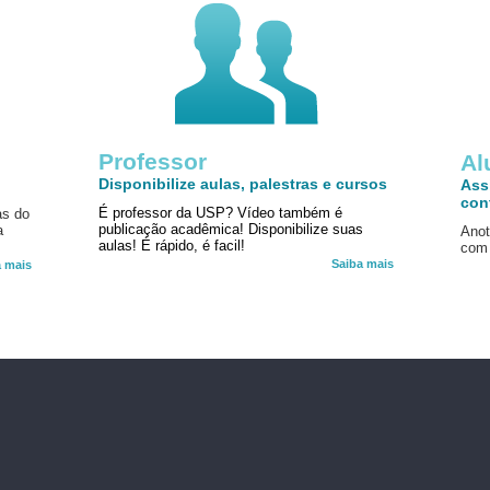
Professor
!
Al
Disponibilize aulas, palestras e cursos
Ass
con
É professor da USP? Vídeo também é
as do
publicação acadêmica! Disponibilize suas
a
Anot
aulas! É rápido, é facil!
com 
Saiba mais
a mais