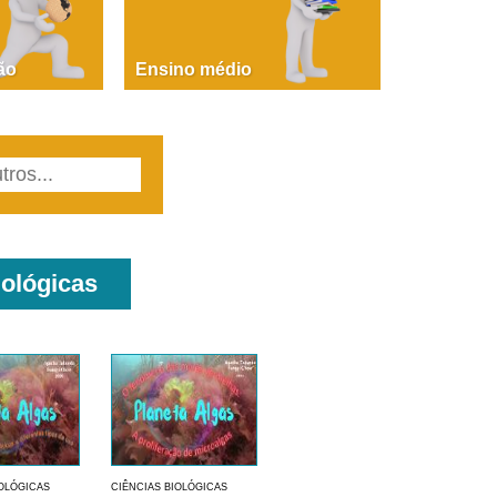
PAOLA GIUSTINA BACCIN
ire, fare, partire! Aula 1 – parte 1
ão
Ensino médio
iológicas
IOLÓGICAS
CIÊNCIAS BIOLÓGICAS