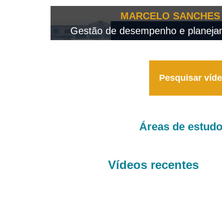
OTEO...
MARCELO SANCHES 
 - 2026
Gestão de desempenho e planejame
Pesquisar víd
Áreas de estud
Vídeos recentes