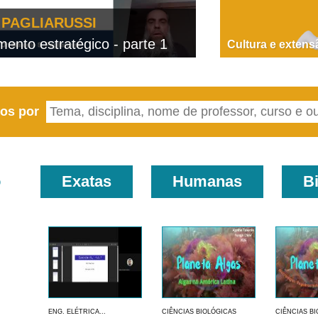
PAGLIARUSSI
nto estratégico - parte 1
D
Cultura e extens
eos por
o
Exatas
Humanas
B
ENG. ELÉTRICA...
CIÊNCIAS BIOLÓGICAS
CIÊNCIAS B