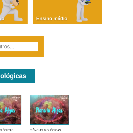
PAOLA GIUSTINA BACCIN
ire, fare, partire! Aula 1 – parte 1
ão
Ensino médio
iológicas
IOLÓGICAS
CIÊNCIAS BIOLÓGICAS