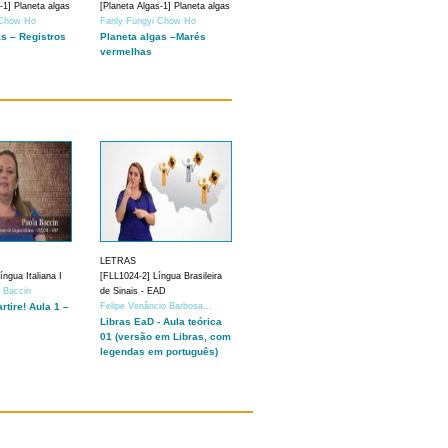
-1] Planeta algas
[Planeta Algas-1] Planeta algas
 Chow Ho
Fanly Fungyi Chow Ho
as – Registros
Planeta algas –Marés
vermelhas
LETRAS
ngua Italiana I
[FLL1024-2] Língua Brasileira
a Baccin
de Sinais - EAD
artire! Aula 1 –
Felipe Venâncio Barbosa...
Libras EaD - Aula teórica
01 (versão em Libras, com
legendas em português)