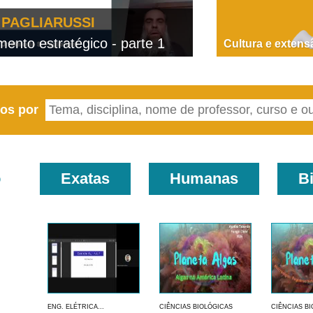
PAGLIARUSSI
nto estratégico - parte 1
D
Cultura e extens
eos por
o
Exatas
Humanas
B
ENG. ELÉTRICA...
CIÊNCIAS BIOLÓGICAS
CIÊNCIAS B