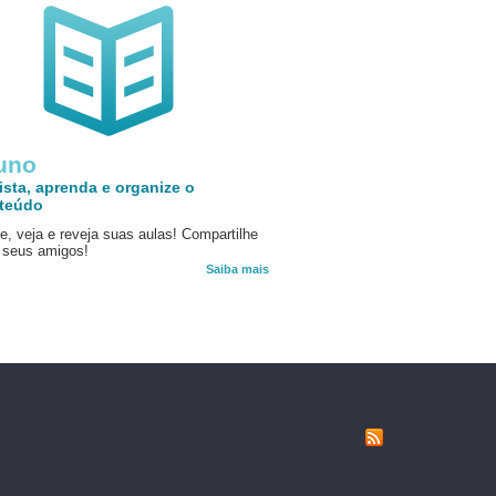
uno
ista, aprenda e organize o
teúdo
e, veja e reveja suas aulas! Compartilhe
seus amigos!
Saiba mais