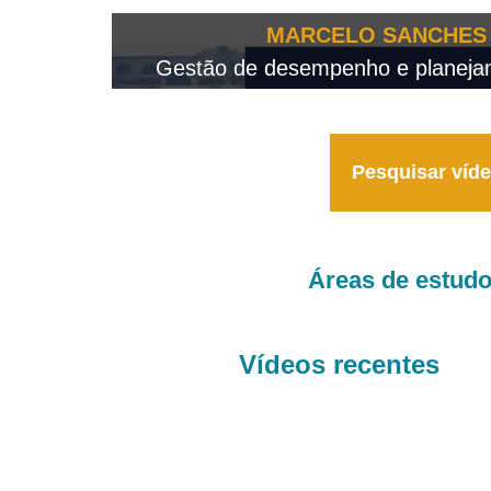
OTEO...
MARCELO SANCHES 
 - 2026
Gestão de desempenho e planejame
Pesquisar víd
Áreas de estud
Vídeos recentes