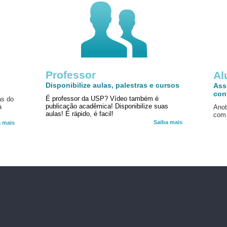
Professor
!
Al
Disponibilize aulas, palestras e cursos
Ass
con
É professor da USP? Vídeo também é
as do
publicação acadêmica! Disponibilize suas
a
Anot
aulas! É rápido, é facil!
com 
Saiba mais
a mais