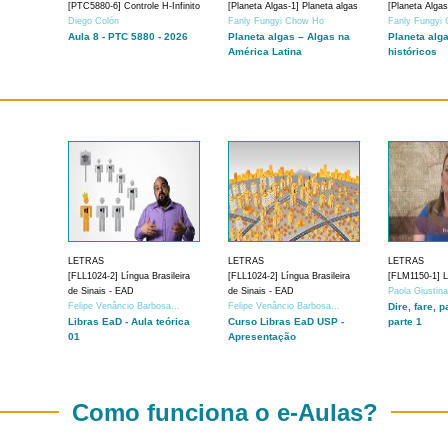
[PTC5880-6] Controle H-Infinito
[Planeta Algas-1] Planeta algas
[Planeta Algas
Diego Colón
Fanly Fungyi Chow Ho
Fanly Fungyi
Aula 8 - PTC 5880 - 2026
Planeta algas – Algas na
Planeta alg
América Latina
históricos
LETRAS
LETRAS
LETRAS
[FLL1024-2] Língua Brasileira
[FLL1024-2] Língua Brasileira
[FLM1150-1] Lí
de Sinais - EAD
de Sinais - EAD
Paola Giustin
Felipe Venâncio Barbosa...
Felipe Venâncio Barbosa...
Dire, fare, p
Libras EaD - Aula teórica
Curso Libras EaD USP -
parte 1
01
Apresentação
Como funciona o e-Aulas?