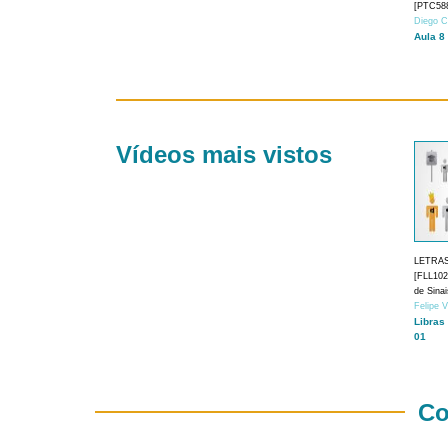
[PTC588
Diego C
Aula 8
Vídeos mais vistos
LETRA
[FLL1024
de Sina
Felipe 
Libras
01
Co