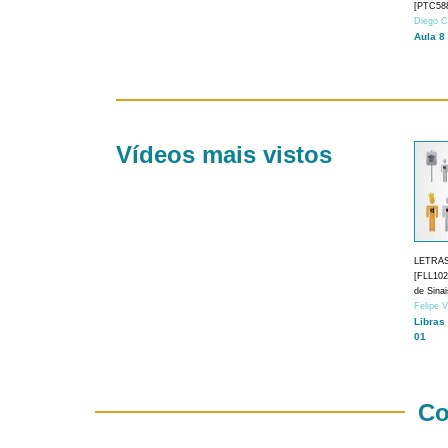
[PTC588
Diego C
Aula 8
Vídeos mais vistos
LETRA
[FLL1024
de Sina
Felipe 
Libras
01
Co