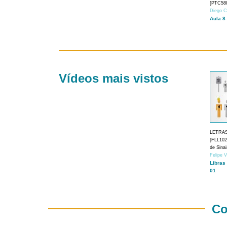
[PTC588
Diego C
Aula 8
Vídeos mais vistos
LETRA
[FLL1024
de Sina
Felipe 
Libras
01
Co