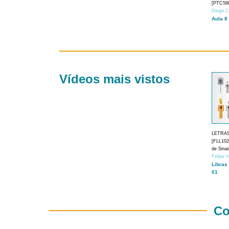
[PTC588
Diego C
Aula 8
Vídeos mais vistos
LETRA
[FLL1024
de Sina
Felipe 
Libras
01
Co