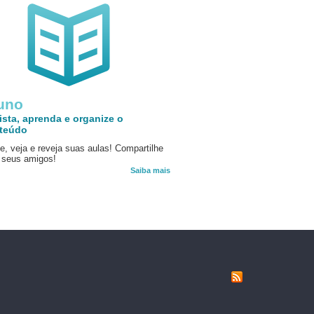
uno
ista, aprenda e organize o
teúdo
e, veja e reveja suas aulas! Compartilhe
seus amigos!
Saiba mais