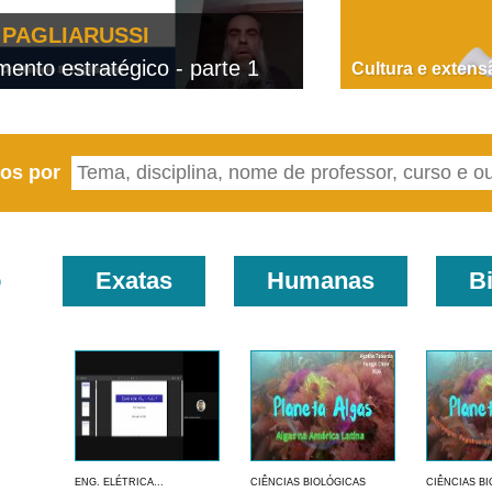
PAGLIARUSSI
nto estratégico - parte 1
D
Cultura e extens
eos por
o
Exatas
Humanas
B
ENG. ELÉTRICA...
CIÊNCIAS BIOLÓGICAS
CIÊNCIAS B