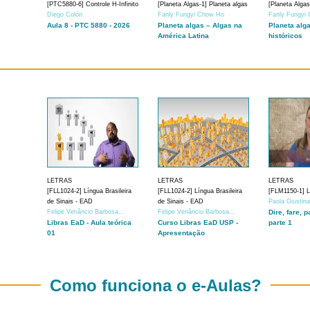
[PTC5880-6] Controle H-Infinito
[Planeta Algas-1] Planeta algas
[Planeta Algas
Diego Colón
Fanly Fungyi Chow Ho
Fanly Fungyi
Aula 8 - PTC 5880 - 2026
Planeta algas – Algas na
Planeta alg
América Latina
históricos
LETRAS
LETRAS
LETRAS
[FLL1024-2] Língua Brasileira
[FLL1024-2] Língua Brasileira
[FLM1150-1] Lí
de Sinais - EAD
de Sinais - EAD
Paola Giustin
Felipe Venâncio Barbosa...
Felipe Venâncio Barbosa...
Dire, fare, p
Libras EaD - Aula teórica
Curso Libras EaD USP -
parte 1
01
Apresentação
Como funciona o e-Aulas?