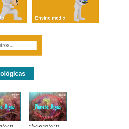
PAOLA GIUSTINA BACCIN
ire, fare, partire! Aula 1 – parte 1
ão
Ensino médio
iológicas
IOLÓGICAS
CIÊNCIAS BIOLÓGICAS