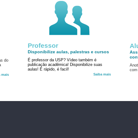
Professor
!
Al
Disponibilize aulas, palestras e cursos
Ass
con
É professor da USP? Vídeo também é
as do
publicação acadêmica! Disponibilize suas
a
Anot
aulas! É rápido, é facil!
com 
Saiba mais
a mais