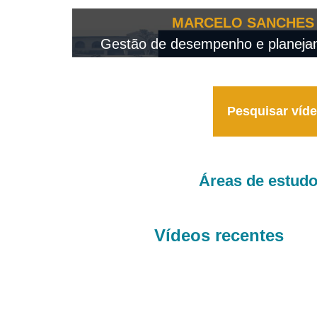
OTEO...
MARCELO SANCHES 
 - 2026
Gestão de desempenho e planejame
Pesquisar víd
Áreas de estud
Vídeos recentes