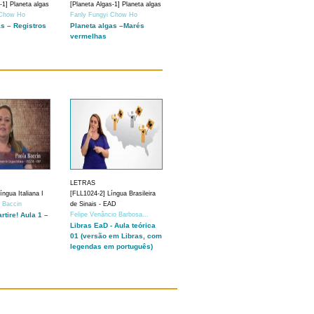
-1] Planeta algas
[Planeta Algas-1] Planeta algas
 Chow Ho
Fanly Fungyi Chow Ho
as – Registros
Planeta algas –Marés
vermelhas
LETRAS
ngua Italiana I
[FLL1024-2] Língua Brasileira
a Baccin
de Sinais - EAD
artire! Aula 1 –
Felipe Venâncio Barbosa...
Libras EaD - Aula teórica
01 (versão em Libras, com
legendas em português)