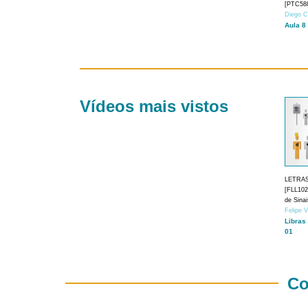
[PTC588
Diego C
Aula 8
Vídeos mais vistos
LETRA
[FLL1024
de Sina
Felipe 
Libras
01
Co