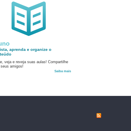
uno
ista, aprenda e organize o
teúdo
e, veja e reveja suas aulas! Compartilhe
seus amigos!
Saiba mais