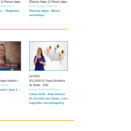
-1] Planeta algas
[Planeta Algas-1] Planeta algas
 Chow Ho
Fanly Fungyi Chow Ho
as – Registros
Planeta algas –Marés
vermelhas
LETRAS
ngua Italiana I
[FLL1024-2] Língua Brasileira
a Baccin
de Sinais - EAD
artire! Aula 1 –
Felipe Venâncio Barbosa...
Libras EaD - Aula teórica
01 (versão em Libras, com
legendas em português)