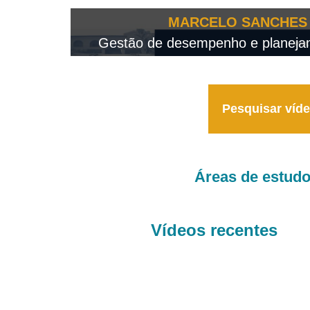
OTEO...
MARCELO SANCHES 
 - 2026
Gestão de desempenho e planejame
Pesquisar víd
Áreas de estud
Vídeos recentes