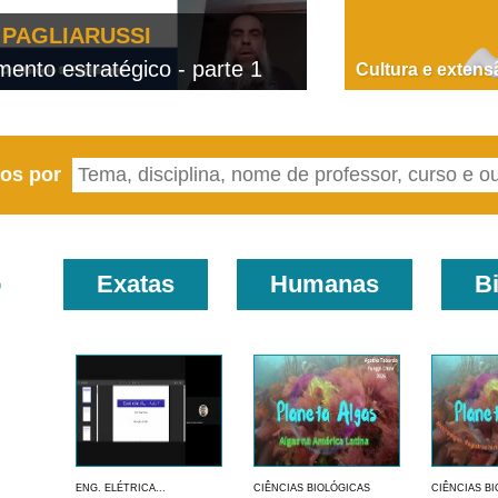
PAGLIARUSSI
nto estratégico - parte 1
D
Cultura e extens
eos por
o
Exatas
Humanas
B
ENG. ELÉTRICA...
CIÊNCIAS BIOLÓGICAS
CIÊNCIAS B