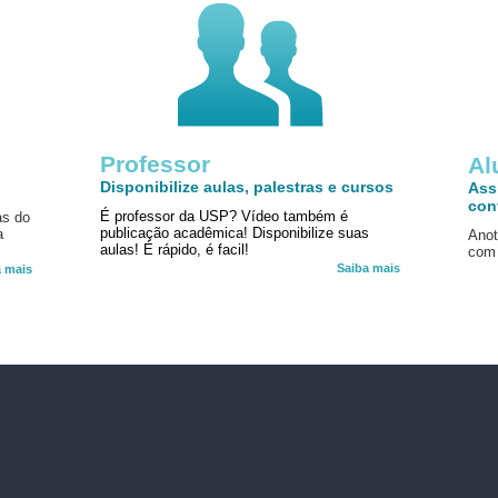
Professor
!
Al
Disponibilize aulas, palestras e cursos
Ass
con
É professor da USP? Vídeo também é
as do
publicação acadêmica! Disponibilize suas
a
Anot
aulas! É rápido, é facil!
com 
Saiba mais
a mais