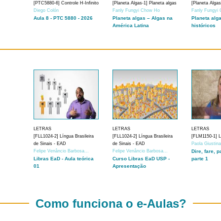
[PTC5880-6] Controle H-Infinito
[Planeta Algas-1] Planeta algas
[Planeta Algas
Diego Colón
Fanly Fungyi Chow Ho
Fanly Fungyi
Aula 8 - PTC 5880 - 2026
Planeta algas – Algas na
Planeta alg
América Latina
históricos
LETRAS
LETRAS
LETRAS
[FLL1024-2] Língua Brasileira
[FLL1024-2] Língua Brasileira
[FLM1150-1] Lí
de Sinais - EAD
de Sinais - EAD
Paola Giustin
Felipe Venâncio Barbosa...
Felipe Venâncio Barbosa...
Dire, fare, p
Libras EaD - Aula teórica
Curso Libras EaD USP -
parte 1
01
Apresentação
Como funciona o e-Aulas?