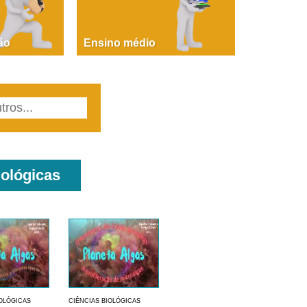
PAOLA GIUSTINA BACCIN
ire, fare, partire! Aula 1 – parte 1
ão
Ensino médio
iológicas
IOLÓGICAS
CIÊNCIAS BIOLÓGICAS